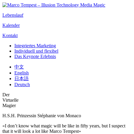
Lebenslauf
Kalender
Kontakt
Integriertes Marketing
Individuell und flexibel
Das Keynote Erlebnis
中文
English
日本語
Deutsch
Der
Virtuelle
Magier
H.S.H. Prinzessin Stéphanie von Monaco
«I don’t know what magic will be like in fifty years, but I suspect
that it will look a lot like Marco Tempest»