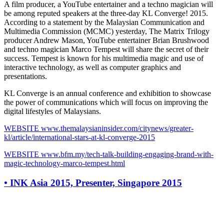
A film producer, a YouTube entertainer and a techno magician will
be among reputed speakers at the three-day KL Converge! 2015.
According to a statement by the Malaysian Communication and
Multimedia Commission (MCMC) yesterday, The Matrix Trilogy
producer Andrew Mason, YouTube entertainer Brian Brushwood
and techno magician Marco Tempest will share the secret of their
success. Tempest is known for his multimedia magic and use of
interactive technology, as well as computer graphics and
presentations.
KL Converge is an annual conference and exhibition to showcase
the power of communications which will focus on improving the
digital lifestyles of Malaysians.
WEBSITE
www.themalaysianinsider.com/citynews/greater-
kl/article/international-stars-at-kl-converge-2015
WEBSITE
www.bfm.my/tech-talk-building-engaging-brand-with-
magic-technology-marco-tempest.html
•
INK Asia 2015, Presenter, Singapore 2015