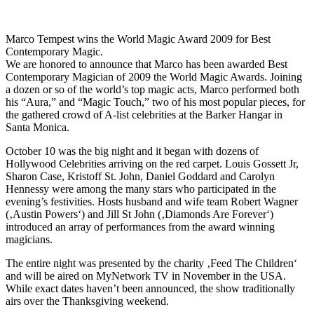
Marco Tempest wins the World Magic Award 2009 for Best
Contemporary Magic.
We are honored to announce that Marco has been awarded Best
Contemporary Magician of 2009 the World Magic Awards. Joining
a dozen or so of the world’s top magic acts, Marco performed both
his “Aura,” and “Magic Touch,” two of his most popular pieces, for
the gathered crowd of A-list celebrities at the Barker Hangar in
Santa Monica.
October 10 was the big night and it began with dozens of
Hollywood Celebrities arriving on the red carpet. Louis Gossett Jr,
Sharon Case, Kristoff St. John, Daniel Goddard and Carolyn
Hennessy were among the many stars who participated in the
evening’s festivities. Hosts husband and wife team Robert Wagner
(‚Austin Powers‘) and Jill St John (‚Diamonds Are Forever‘)
introduced an array of performances from the award winning
magicians.
The entire night was presented by the charity ‚Feed The Children‘
and will be aired on MyNetwork TV in November in the USA.
While exact dates haven’t been announced, the show traditionally
airs over the Thanksgiving weekend.