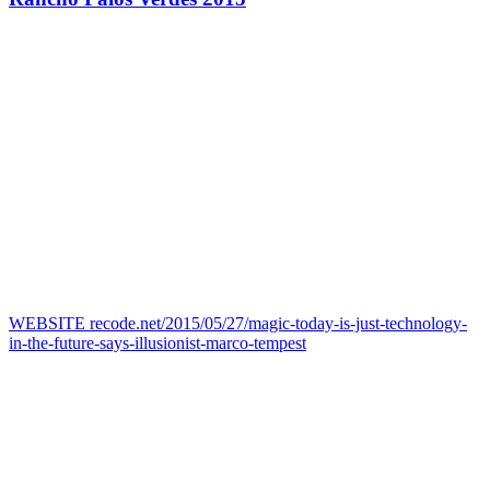
WEBSITE
recode.net/2015/05/27/magic-today-is-just-technology-
in-the-future-says-illusionist-marco-tempest